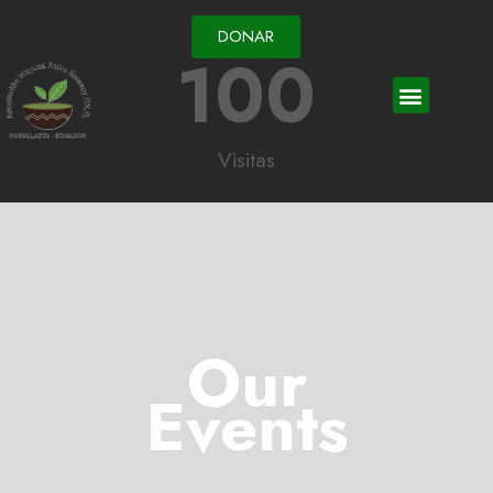
DONAR
100
Visitas
Our
Events