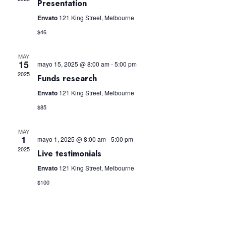
Eve
Presentation
y
Envato
121 King Street, Melbourne
vistas
$46
de
MAY
15
mayo 15, 2025 @ 8:00 am
-
5:00 pm
2025
Event
Funds research
Envato
121 King Street, Melbourne
$85
MAY
1
mayo 1, 2025 @ 8:00 am
-
5:00 pm
2025
Live testimonials
Envato
121 King Street, Melbourne
$100