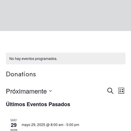
No hay eventos programados.
Donations
Próximamente
Na
Naveg
Buscar
Lista
Seleccionar
de
Últimos Eventos Pasados
de
fecha.
vist
búsqu
de
MAY
29
mayo 29, 2025 @ 8:00 am
-
5:00 pm
2025